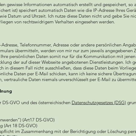
en gewisse Informationen automatisch erstellt und gespeichert, so
hert ist) speichert automatisch Daten wie die IP-Adresse Ihres Ger
wie Datum und Uhrzeit. Ich nutze diese Daten nicht und gebe Sie nic
rliegen von rechtswidrigem Verhalten eingesehen werden.
-Adresse, Telefonnummer, Adresse oder andere persönlichen Angaben
mulars übermitteln, werden von mir nur zum jeweils angegebenen Z
e Ihre persönlichen Daten somit nur für die Kommunikation mit jenen
cklung der auf dieser Webseite angebotenen Dienstleistungen. Ich g
h in diesem Fall nicht ausschließen, dass diese Daten beim Vorlieg
nliche Daten per E-Mail schicken, kann ich keine sichere Übertragu
, vertrauliche Daten niemals unverschlüsselt per E-Mail zu übermitte
dnung
r DS-GVO und des österreichischen
Datenschutzgesetzes (DSG)
grun
senwerden“) (Art17 DS-GVO)
ng (Art 18 DS-GVO)
ngspflicht im Zusammenhang mit der Berichtigung oder Löschung pe