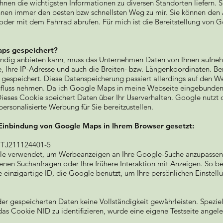
en die wichtigsten Informationen zu diversen Standorten liefern. S
hnen immer den besten bzw schnellsten Weg zu mir. Sie können den
ß oder mit dem Fahrrad abrufen. Für mich ist die Bereitstellung von
ps gespeichert?
ändig anbieten kann, muss das Unternehmen Daten von Ihnen aufneh
 Ihre IP-Adresse und auch die Breiten- bzw. Längenkoordinaten. Be
 gespeichert. Diese Datenspeicherung passiert allerdings auf den 
influss nehmen. Da ich Google Maps in meine Webseite eingebunden
eses Cookie speichert Daten über Ihr Userverhalten. Google nutzt d
personalisierte Werbung für Sie bereitzustellen.
Einbindung von Google Maps in Ihrem Browser gesetzt:
ITJ211124401-5
 verwendet, um Werbeanzeigen an Ihre Google-Suche anzupassen. M
enen Suchanfragen oder Ihre frühere Interaktion mit Anzeigen. S
 einzigartige ID, die Google benutzt, um Ihre persönlichen Einste
r gespeicherten Daten keine Vollständigkeit gewährleisten. Spezie
as Cookie NID zu identifizieren, wurde eine eigene Testseite angel