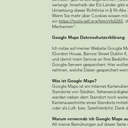
verlangt. Innerhalb der EU-Länder gibt e
Umsetzung dieser Richtlinie in § 96 Ab
Wenn Sie mehr über Cookies wissen möc
wir
https://tools.ietf.org/html/rfc6265
, 
Mechanism“.
Google Maps Datenschutzerklärung
Ich nutze auf meiner Website Google M
(Gordon House, Barrow Street Dublin 4, 
und damit mein Service an Ihre Bedürf
Google-Servern gespeichert. Hier wolle
nehmen, welche Daten gespeichert werd
Was ist Google Maps?
Google Maps ist ein Internet-Kartendie
Standorte von Städten, Sehenswürdigke
werden neben dem Standort noch weiter
Kartenausschnitte eines Standorts mitt
oder als Luft- bzw. Satellitenbild. Dank
Warum verwende ich Google Maps au
All meine Bemühungen auf dieser Seite ve