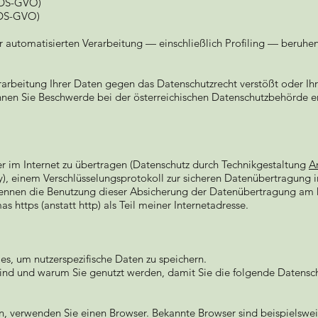
9 DS-GVO)
 DS-GVO)
iner automatisierten Verarbeitung — einschließlich Profiling — beru
rarbeitung Ihrer Daten gegen das Datenschutzrecht verstößt oder Ih
können Sie Beschwerde bei der österreichischen Datenschutzbehörde 
r im Internet zu übertragen (Datenschutz durch Technikgestaltung
A
ty), einem Verschlüsselungsprotokoll zur sicheren Datenübertragung 
erkennen die Benutzung dieser Absicherung der Datenübertragung am 
https (anstatt http) als Teil meiner Internetadresse.
, um nutzerspezifische Daten zu speichern.
sind und warum Sie genutzt werden, damit Sie die folgende Datensch
n, verwenden Sie einen Browser. Bekannte Browser sind beispielsweis