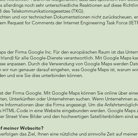
s allerdings noch sehr unterschiedliche Reaktionen auf diese Richtlin
s 3 des Telekommunikationsgesetzes (TKG).
hten und vor technischen Dokumentationen nicht zurückscheuen, e
dem Request for Comments der Internet Engineering Task Force (I
aps der Firma Google Inc. Für den europäischen Raum ist das Unte
Irland) für alle Google-Dienste verantwortlich. Mit Google Maps ka
nisse anpassen. Durch die Verwendung von Google Maps werden Dat
n wir nun genauer darauf eingehen, was Google Maps ist, warum wi
en und wie Sie dies unterbinden können.
nst der Firma Google. Mit Google Maps können Sie online über eine
iten, Unterkünften oder Unternehmen suchen. Wenn Unternehmen auf
e Informationen über die Firma angezeigt. Um die Anfahrtsmöglich
els HTML-Code in eine Website eingebunden werden. Google Maps ze
 der Street View Bilder und den hochwertigen Satellitenbildern sind
f meiner Webseite?
rfolgen das Ziel, Ihnen eine nützliche und sinnvolle Zeit auf meine