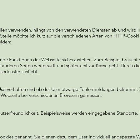
llen verwenden, hängt von den verwendeten Diensten ab und wird i
 Stelle möchte ich kurz auf die verschiedenen Arten von HTTP-Cooki
eiden:
de Funktionen der Webseite sicherzustellen. Zum Beispiel braucht e
 anderen Seiten weitersurft und später erst zur Kasse geht. Durch d
serfenster schließt.
Userverhalten und ob der User etwaige Fehlermeldungen bekommt. 
r Webseite bei verschiedenen Browsern gemessen.
Nutzerfreundlichkeit. Beispielsweise werden eingegebene Standorte,
okies genannt. Sie dienen dazu dem User individuell angepasste We