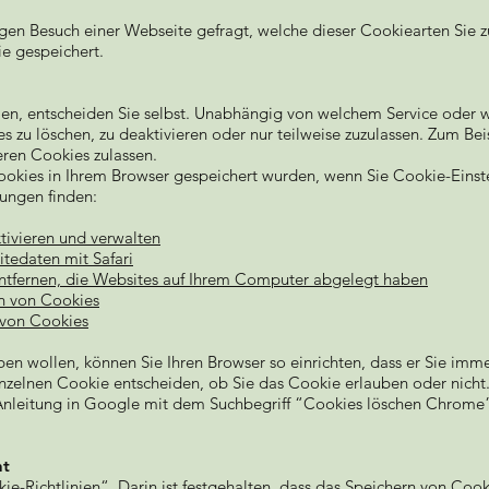
gen Besuch einer Webseite gefragt, welche dieser Cookiearten Sie z
e gespeichert.
en, entscheiden Sie selbst. Unabhängig von welchem Service oder 
 zu löschen, zu deaktivieren oder nur teilweise zuzulassen. Zum Be
eren Cookies zulassen.
ookies in Ihrem Browser gespeichert wurden, wenn Sie Cookie-Einst
lungen finden:
ivieren und verwalten
tedaten mit Safari
entfernen, die Websites auf Ihrem Computer abgelegt haben
en von Cookies
 von Cookies
ben wollen, können Sie Ihren Browser so einrichten, dass er Sie imm
nzelnen Cookie entscheiden, ob Sie das Cookie erlauben oder nicht.
 Anleitung in Google mit dem Suchbegriff “Cookies löschen Chrom
ht
ie-Richtlinien“. Darin ist festgehalten, dass das Speichern von Cook