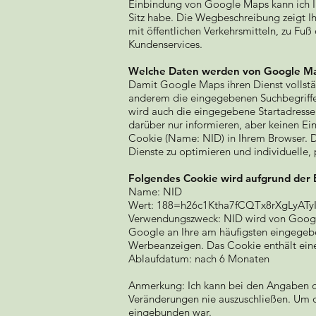
Einbindung von Google Maps kann ich Ihn
Sitz habe. Die Wegbeschreibung zeigt I
mit öffentlichen Verkehrsmitteln, zu Fu
Kundenservices.
Welche Daten werden von Google Ma
Damit Google Maps ihren Dienst vollst
anderem die eingegebenen Suchbegriffe,
wird auch die eingegebene Startadresse
darüber nur informieren, aber keinen E
Cookie (Name: NID) in Ihrem Browser. Di
Dienste zu optimieren und individuelle, 
Folgendes Cookie wird aufgrund der 
Name: NID
Wert: 188=h26c1Ktha7fCQTx8rXgLyATy
Verwendungszweck: NID wird von Google
Google an Ihre am häufigsten eingegeb
Werbeanzeigen. Das Cookie enthält eine
Ablaufdatum: nach 6 Monaten
Anmerkung: Ich kann bei den Angaben de
Veränderungen nie auszuschließen. Um d
eingebunden war.